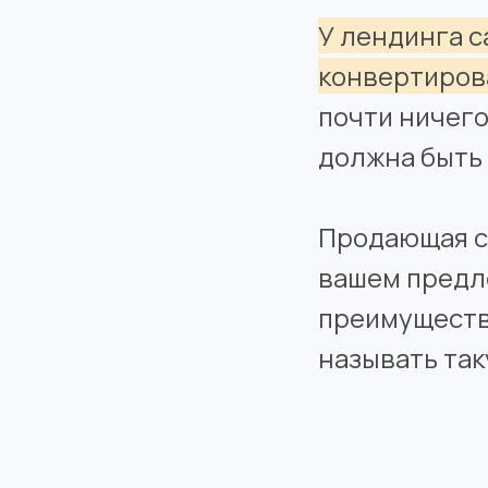
У лендинга с
конвертирова
почти ничего
должна быть 
Продающая ст
вашем предло
преимущества
называть та