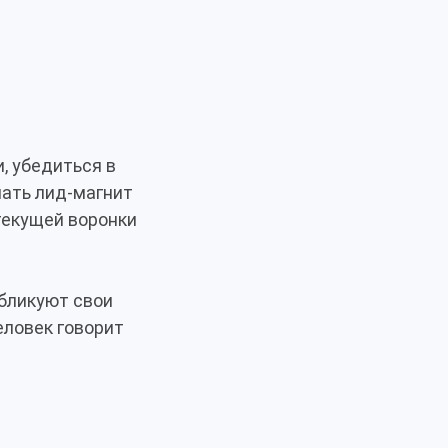
, убедиться в
чать лид-магнит
текущей воронки
убликуют свои
еловек говорит