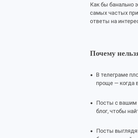
Как бы банально э
самых частых при
ответы на интере
Почему нельзя
В телеграме пл
проще — когда 
Посты с вашим 
блог, чтобы най
Посты выглядят 