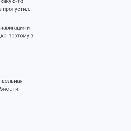
 какую-то
е пропустил.
 навигация и
ко, поэтому в
отдельная
ебности.