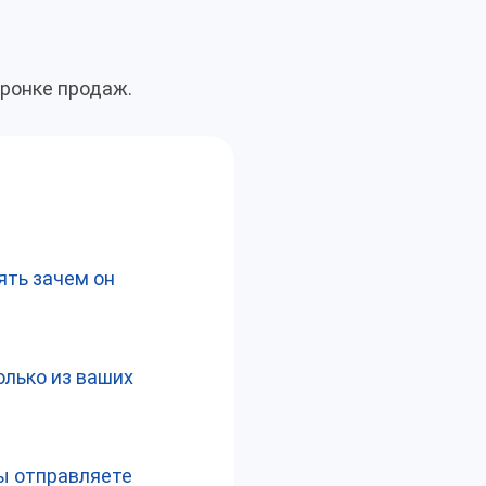
оронке продаж.
ять зачем он
олько из ваших
вы отправляете