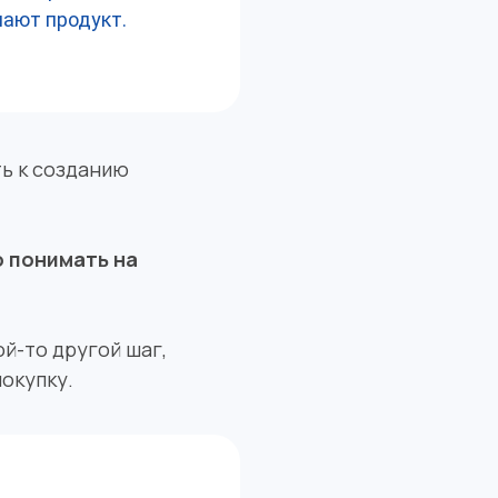
пают продукт.
ть к созданию
о понимать на
ой-то другой шаг,
окупку.