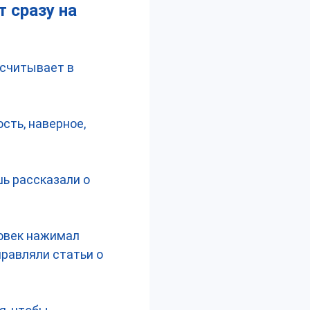
т сразу на
 считывает в
сть, наверное,
шь рассказали о
ловек нажимал
правляли статьи о