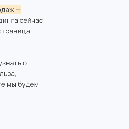
одаж —
динга сейчас
 страница
узнать о
льза,
те мы будем