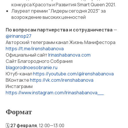
конкурса Красоты и Развития Smart Queen 2021.
Лауреат премии "Лидеры сегодня 2023" за
возрождение высоких ценностей
По вопросам партнерства и сотрудничества
—
@irinansp27
Авторский телеграмм канал Жизнь Манифестора
https://t.me/irenshabanova
Официальный сайт
Irinashabanova.com
Сайт Благородного Собрания
blagorodnoesobranie.ru
Ютуб-канал
https://youtube.com/@Irenshabanova
ВКонтакте
https://vk.com/irenshabanova
Инстаграмм
https://www.instagram.com/Irinashabanova__
Формат
🗓
27 февраля
, 12:00—13:00