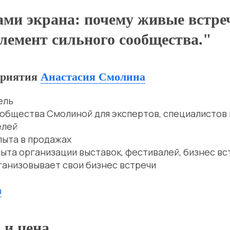
ами экрана: почему живые встр
лемент сильного сообщества."
приятия
Анастасия Смолина
ель
общества Смолиной для экспертов, специалистов 
елей
пыта в продажах
пыта организации выставок, фестивалей, бизнес вс
ганизовывает свои бизнес встречи
а
 и цена