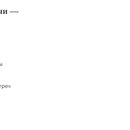
ечи —
и
треч