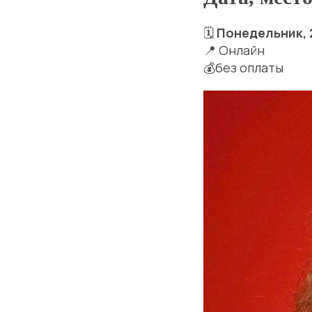
🗓
Понедельник, 
📍 Онлайн
💰без оплаты