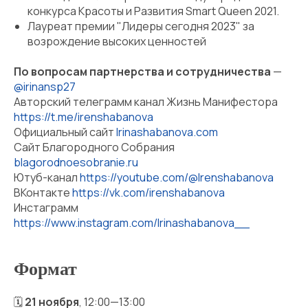
конкурса Красоты и Развития Smart Queen 2021.
Лауреат премии "Лидеры сегодня 2023" за
возрождение высоких ценностей
По вопросам партнерства и сотрудничества
—
@irinansp27
Авторский телеграмм канал Жизнь Манифестора
https://t.me/irenshabanova
Официальный сайт
Irinashabanova.com
Сайт Благородного Собрания
blagorodnoesobranie.ru
Ютуб-канал
https://youtube.com/@Irenshabanova
ВКонтакте
https://vk.com/irenshabanova
Инстаграмм
https://www.instagram.com/Irinashabanova__
Формат
🗓
21 ноября
, 12:00—13:00