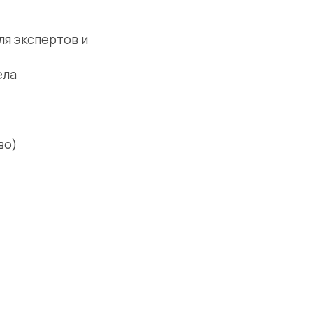
ля экспертов и
ела
во)