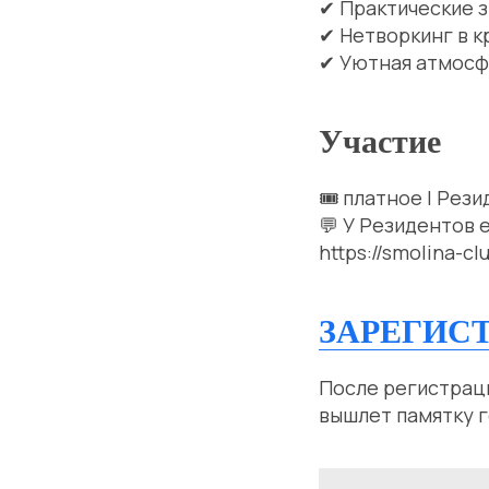
✔ Практические з
✔ Нетворкинг в 
✔ Уютная атмосфе
Участие
🎟 платное | Рез
💬 У Резидентов 
https://smolina-c
ЗАРЕГИС
После регистраци
вышлет памятку 