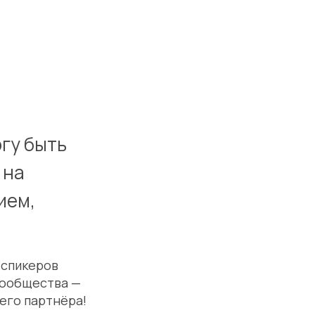
огу быть
 на
ием,
 спикеров
Сообщества —
его партнёра!