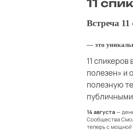
11 спи
Встреча 11
— это уникаль
11 спикеров 
полезен» и 
полезную те
публичными
14 августа
— день
Сообщества Смол
теперь с мощной 