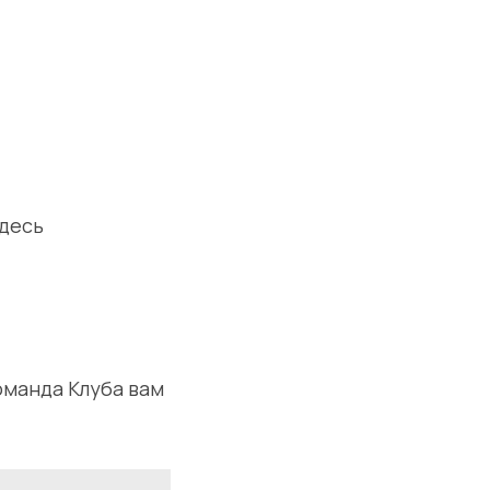
здесь
оманда Клуба вам