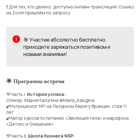
❗ Для тех, кто далеко, доступна онлайн-трансляция! Ссылку
на Zoom пришлём по запросу.
🎯 Участие абсолютно бесплатно,
приходите заряжаться позитивом и
новыми знаниями!
🌟 Программа встречи
💚Часть I.
История успеха:
Спикер: Мария Калугина @Maria_Kalugina
✔️Нутрициолог №1 на Лазурном берегу Франции, стаж 11
лет
✔️Автор курсов по питанию «Эволюция тела» и марафона
«Детокс и Очищение»
💚Часть II.
Школа бизнеса NSP: